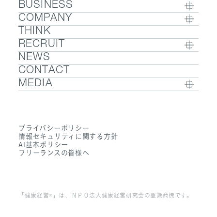
BUSINESS
COMPANY
BUSINESS TOP
THINK
COMPANY TOP / グループ代表挨拶・会社概
- ウェルビーイング
RECRUIT
要
- 医療人材
NEWS
RECRUIT TOP
- グループ企業一覧・事業拠点
- 医業承継M&A
CONTACT
- 採用メッセージ
- 数字で見るエムステージグループ
MEDIA
- 社内制度
- サステナビリティ
- Sanpo Navi
- 募集職種一覧
- Dr. 転職なび
- 働く環境
プライバシーポリシー
- Dr. アルなび
情報セキュリティに関する方針
- FAQ
AI基本ポリシー
フリーランスの皆様へ
「健康経営®」は、ＮＰＯ法人健康経営研究会の登録商標です。