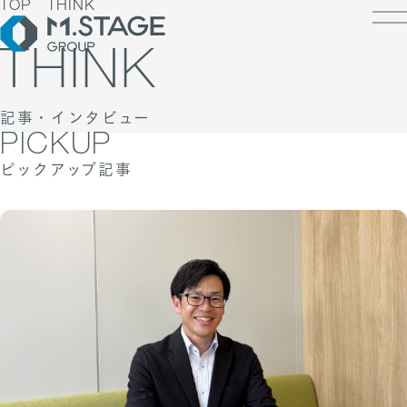
TOP
THINK
THINK
記事・インタビュー
LOSOPHY
PICKUP
INESS
ピックアップ記事
PANY
ESS TOP
NK
PANY TOP / グループ代表挨拶・会社概
ェルビーイング
RUIT
療人材
S
IT TOP
ループ企業一覧・事業拠点
業承継M&A
TACT
用メッセージ
字で見るエムステージグループ
内制度
ステナビリティ
集職種一覧
バシーポリシー
キュリティに関する方針
く環境
ポリシー
ランスの皆様へ