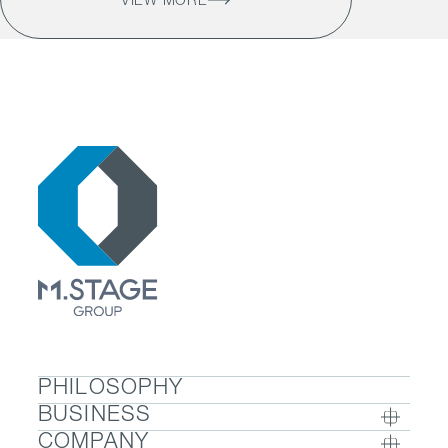
VIEW MORE
PHILOSOPHY
BUSINESS
COMPANY
BUSINESS TOP