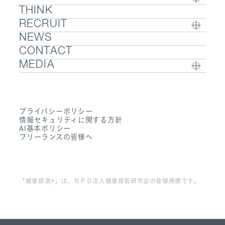
THINK
COMPANY TOP / グループ代表挨拶・会社概
- ウェルビーイング
RECRUIT
要
- 医療人材
NEWS
RECRUIT TOP
- グループ企業一覧・事業拠点
- 医業承継M&A
CONTACT
- 採用メッセージ
- 数字で見るエムステージグループ
MEDIA
- 社内制度
- サステナビリティ
- Sanpo Navi
- 募集職種一覧
- Dr. 転職なび
- 働く環境
プライバシーポリシー
- Dr. アルなび
情報セキュリティに関する方針
- FAQ
AI基本ポリシー
フリーランスの皆様へ
「健康経営®」は、ＮＰＯ法人健康経営研究会の登録商標です。