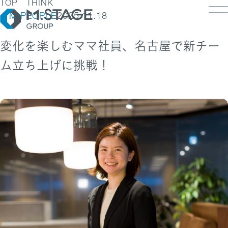
TOP
THINK
M.PEOPLE
2025.11.18
変化を楽しむママ社員、名古屋で新チー
ム立ち上げに挑戦！
LOSOPHY
INESS
PANY
ESS TOP
NK
PANY TOP / グループ代表挨拶・会社概
ェルビーイング
RUIT
療人材
S
IT TOP
ループ企業一覧・事業拠点
業承継M&A
TACT
用メッセージ
字で見るエムステージグループ
内制度
ステナビリティ
集職種一覧
バシーポリシー
キュリティに関する方針
く環境
ポリシー
ランスの皆様へ