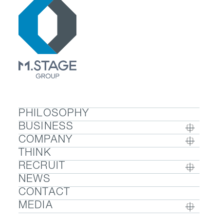
PHILOSOPHY
BUSINESS
COMPANY
BUSINESS TOP
THINK
COMPANY TOP / グループ代表挨拶・会社概
- ウェルビーイング
RECRUIT
要
- 医療人材
NEWS
RECRUIT TOP
- グループ企業一覧・事業拠点
- 医業承継M&A
CONTACT
- 採用メッセージ
- 数字で見るエムステージグループ
MEDIA
- 社内制度