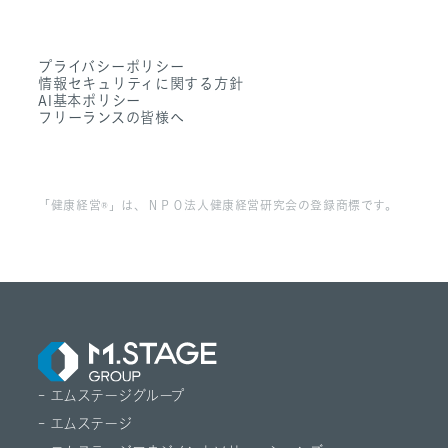
- サステナビリティ
- Sanpo Navi
- 募集職種一覧
- Dr. 転職なび
- 働く環境
プライバシーポリシー
- Dr. アルなび
情報セキュリティに関する方針
- FAQ
AI基本ポリシー
フリーランスの皆様へ
「健康経営®」は、ＮＰＯ法人健康経営研究会の登録商標です。
- エムステージグループ
- エムステージ