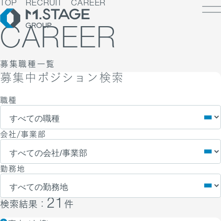
TOP
RECRUIT
CAREER
CAREER
募集職種一覧
LOSOPHY
募集中ポジション検索
INESS
PANY
ESS TOP
職種
NK
PANY TOP / グループ代表挨拶・会社概
ェルビーイング
RUIT
療人材
会社/事業部
S
IT TOP
ループ企業一覧・事業拠点
業承継M&A
TACT
用メッセージ
字で見るエムステージグループ
勤務地
内制度
ステナビリティ
集職種一覧
バシーポリシー
キュリティに関する方針
21
検索結果：
件
く環境
ポリシー
ランスの皆様へ