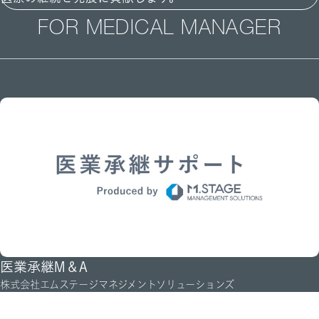
医療機関存続による
FOR MEDICAL MANAGER
地域医療の維持
後継者不在で閉鎖危機にある地方の医療機関と、開業希望の医師をマ
ッチングさせます。これにより、地域医療を支えてきた医療機関が存続
し、住民が身近で医療を受け続けられるようになります。これは、医療
アクセス悪化や「医療空白地帯」の発生を防ぎ、患者が安心して医療を
享受できる環境の維持に貢献します。
経営基盤の安定化と効率化
M&Aにより人材確保や設備投資がしやすくなる環境を整えることで、
医療機関は安定した経営基盤を確立し、持続可能な運営をめざせるよう
になります。結果として、医療従事者の賃上げや労働環境改善、人材定
着を促し、地域医療全体の安定と発展に貢献します。
医業承継M＆A
株式会社エムステージマネジメントソリューションズ