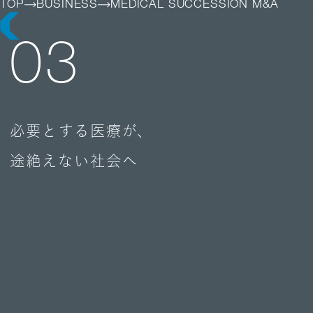
TOP
BUSINESS
MEDICAL SUCCESSION M&A
03
LOSOPHY
INESS
必要とする医療が、
PANY
ESS TOP
NK
PANY TOP / グループ代表挨拶・会社概
途絶えない社会へ
ェルビーイング
RUIT
療人材
S
IT TOP
ループ企業一覧・事業拠点
業承継M&A
TACT
用メッセージ
字で見るエムステージグループ
内制度
ステナビリティ
集職種一覧
バシーポリシー
キュリティに関する方針
く環境
ポリシー
ランスの皆様へ