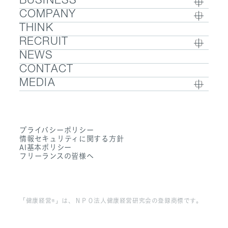
BUSINESS
COMPANY
BUSINESS TOP
THINK
COMPANY TOP / グループ代表挨拶・会社概
- ウェルビーイング
RECRUIT
要
- 医療人材
NEWS
RECRUIT TOP
- グループ企業一覧・事業拠点
- 医業承継M&A
CONTACT
- 採用メッセージ
- 数字で見るエムステージグループ
MEDIA
- 社内制度
- サステナビリティ
- Sanpo Navi
- 募集職種一覧
- Dr. 転職なび
- 働く環境
プライバシーポリシー
- Dr. アルなび
情報セキュリティに関する方針
- FAQ
AI基本ポリシー
フリーランスの皆様へ
「健康経営®」は、ＮＰＯ法人健康経営研究会の登録商標です。