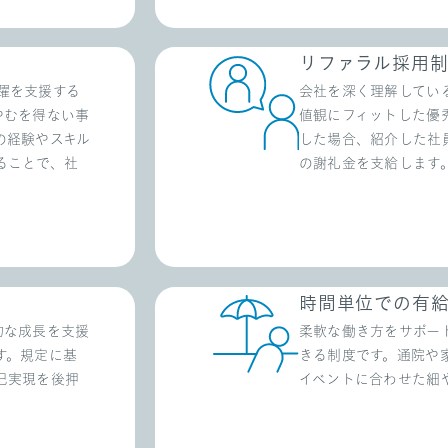
リファラル採用
躍を支援する
会社を深く理解してい
やむを得ない事
値観にフィットした優
の経験やスキル
した場合、紹介した社員
ることで、社
の謝礼金を支給します
時間単位での有
的な成長を支援
柔軟な働き方をサポー
す。規定に基
きる制度です。通院や
己実現を後押
イベントに合わせた細