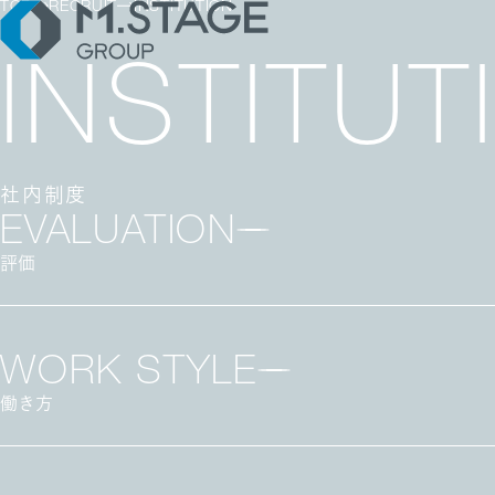
TOP
RECRUIT
INSTITUTION
INSTITUT
RECRUIT TOP
社内制度
COMPANY TOP 
採用メッセージ
BUSINESS TOP
EVALUATION
BUSINESS
COMPANY
RECRUIT
ウェルビーイング
グループ企業一覧・
社内制度
評価
医療人材
数字で見るエムステ
募集職種一覧
医業承継M&A
サステナビリティ
働く環境
FAQ
WORK STYLE
働き方