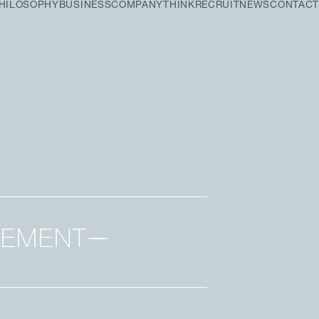
HILOSOPHY
BUSINESS
COMPANY
THINK
RECRUIT
NEWS
CONTACT
EMENT