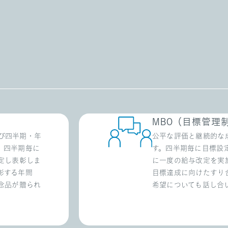
MBO（目標管理
び四半期・年
公平な評価と継続的な
。四半期毎に
す。四半期毎に目標設
定し表彰しま
に一度の給与改定を実施
彰する年間
目標達成に向けたすり
念品が贈られ
希望についても話し合