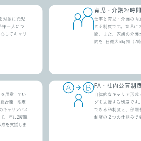
育児・介護短時
を対象に託児
仕事と育児・介護の両
子様一人につ
きる制度です。育児に
安心してキャリ
間、また、家族の介護
間を1日最大6時間（2
FA・社内公募制
スを用意してい
自律的なキャリア形成
、総合職・限定
グを支援する制度です
のキャリアパス
できるFA制度と、部
て、年に2度職
制度の２つの仕組みで
形成を支援しま