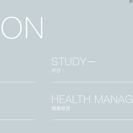
P
ION
/ グループ代表挨拶・会社概要
STUDY
事業拠点
学び
ージグループ
HEALTH
MANAG
健康経営