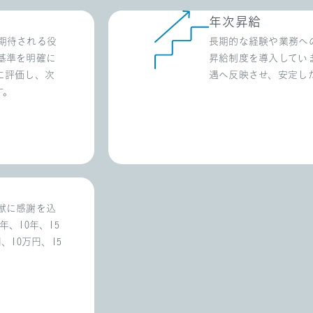
年次昇給
期待される役
長期的な経験や業務へ
基準を明確に
昇給制度を導入してい
に評価し、次
遇へ反映させ、安定し
す。
献に感謝を込
、10年、15
10万円、15