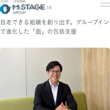
TOP
THINK
M.PEOPLE
2026.06.16
自走できる組織を創り出す。グループイン
で進化した「面」の包括支援
LOSOPHY
INESS
PANY
ESS TOP
NK
PANY TOP / グループ代表挨拶・会社概
ェルビーイング
RUIT
療人材
S
IT TOP
ループ企業一覧・事業拠点
業承継M&A
TACT
用メッセージ
字で見るエムステージグループ
内制度
ステナビリティ
集職種一覧
バシーポリシー
キュリティに関する方針
く環境
ポリシー
ランスの皆様へ