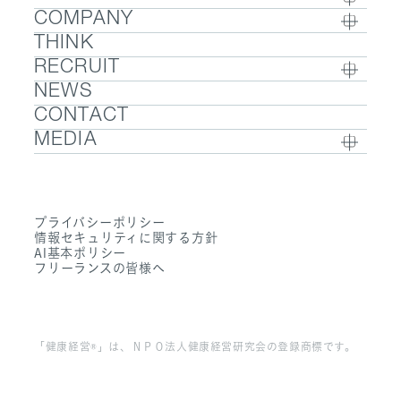
COMPANY
BUSINESS TOP
THINK
COMPANY TOP / グループ代表挨拶・会社概
- ウェルビーイング
RECRUIT
要
- 医療人材
NEWS
RECRUIT TOP
- グループ企業一覧・事業拠点
- 医業承継M&A
CONTACT
- 採用メッセージ
- 数字で見るエムステージグループ
MEDIA
- 社内制度
- サステナビリティ
- Sanpo Navi
- 募集職種一覧
- Dr. 転職なび
- 働く環境
プライバシーポリシー
- Dr. アルなび
情報セキュリティに関する方針
- FAQ
AI基本ポリシー
フリーランスの皆様へ
「健康経営®」は、ＮＰＯ法人健康経営研究会の登録商標です。