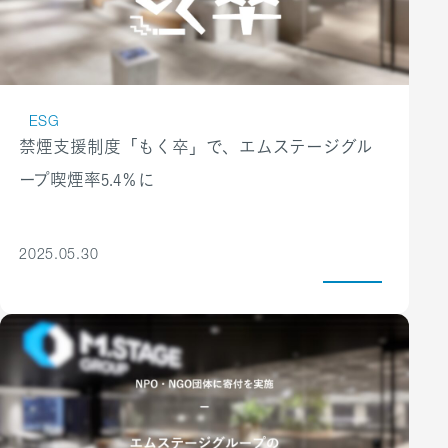
プの利用を廃止しました。お客さまにもマグカップにて
コンプライアンスの推進体制
健に関与する企業として、私たち自身がロールモデルと
お飲み物を提供し、これにより年間2万4千枚の使い捨て
法務部門による定期的な改正法令のチェック、改正に対
なる働き方をすべきだと考えます。産業保健体制の確立
カップを削減しました。今後もゴミの削減を目的とし、
する対応の社内共有を実施し、法令順守に努めていま
をはじめ、社員が能力を最大限発揮するための企業の責
使い捨て製品の削減に取り組みます。
す。また、不祥事件やその疑わしい行為があった際に
任として、働く環境を整えることに手を抜きません。私
ESG
徒歩通勤（近距離居住制度）の推奨
は、グループ全社より法務へ報告される体制を取り、会
禁煙支援制度「もく卒」で、エムステージグル
たちの健康経営の取組が社会に影響を与え、ひいては労
オフィスの近距離圏在住者への手当支給による徒歩通勤
社としての一元的な管理を行うと同時に、問題発生時の
働者全体の健康を促進し、生産性の向上・医療費の削減
ープ喫煙率5.4％に
の推奨で、通勤ストレスの軽減・運動不足の解消と合わ
支援体制を明確にしています。
にまで結びつくことをめざします。
せて、通勤に伴う環境負荷の削減を推進しています。
コンプライアンス研修、社内教育の実施
エムステージグループ健康経営の取組
リユース（再利用）
エムステージグループ健康経営戦略マップ
理念の教育・徹底のために役員・管理職へのコンプライ
2025.05.30
オフィス家具の再利用
健康増進達成手当
アンス研修の実施や、全社員へ向けたコンプライアンス
全てのオフィスにおいて、自由に組み換えができるオフ
社員の総合的な健康目標の達成を
資料の配布を行っております。
ィス家具を採用しています。企業の成長や環境の変化が
評価する制度です。有給休暇消化
ハラスメント対策
あっても廃棄することなく、変化に合わせて組み換える
率60%以上、会社規定範囲の残業
ハラスメント相談窓口を開設し、全社員に向けてハラス
ことで継続して使い続けることを可能にしています。
時間、非喫煙、無遅刻無欠席、そ
メント対応フローを公開しています。また、ハラスメン
FSC認証紙製ファイルの導入
してBMI標準値の維持（健診結果
ト研修を役員・管理職に対して実施し、社員が能力を十