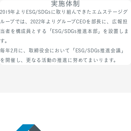
実施体制
情報セキュリティの監査・評価体制
妊娠前の健康管理を支援するた
2019年よりESG/SDGsに取り組んできたエムステージグ
情報セキュリティの適切性、妥当性及び有効性を継続的
め、先天性風疹症候群などの予防
ループでは、
2022年よりグループCEOを部長に、広報担
に改善するために、管理策及び情報セキュリティプロセ
接種にかかる費用を補助します。
スが計画通りに能力を発揮できているか、グループ全体
当者を構成員とする「ESG/SDGs推進本部」を設置しま
居住自治体での無料接種の対象外
を対象に年１回、内部監査を実施しています。監査結果
す。
となる方に対し、費用を上限6千
はマネジメントレビューにて代表取締役に報告し、組織
毎年2月に、取締役会において「ESG/SDGs推進会議」
円まで支援します。
の情報セキュリティが適切、妥当、かつ有効であること
を開催し、更なる活動の推進に努めてまいります。
PCメガネ購入補助
を確実にすることにつなげています。
目の健康と快適な業務遂行をサポ
エムステージグループ 情報セキュリティに関する方
ートするため、PC用アイウェアの
針
購入費用を会社が一部負担しま
https://mstage-group.jp/security-policy/
す。PCが発するブルーライトを軽
第三者認証の取得状況
減できるアイウェアの購入を支援
することで、長時間のPC作業によ
る眼精疲労を軽減します。
スポーツ活動推進手当