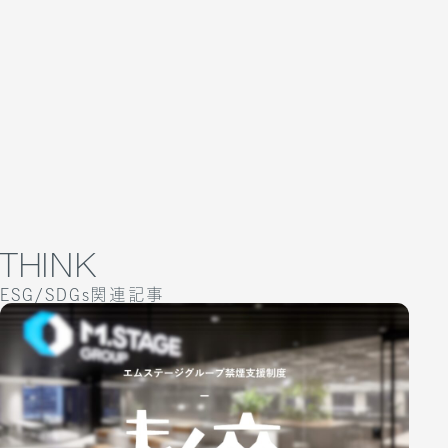
ス「トリニティケア」を、8月3日（月）より
リデュース（削減）
あると考えています。適切な評価。個々人の成長を促進
グループの持続的な成長と中長期的な企業価値の向上、
提供開始
ペーパーレス化の推進
する表彰制度。多様な働き方を認め、誰もが自身に合っ
ひいては「持続可能な医療の未来」の実現に向け、すべ
社内の情報共有は、全てクラウド上にデータで保存・共
た働き方を選択できること。健康で働くことが何よりの
てのステークホルダーの信頼獲得に努めます。そのため
TOPIC
2026.07.07
有する体制を構築しており、紙の使用量削減に取り組ん
生産性向上だという信念のもと行う健康経営。働き方の
には適切なコーポレート・ガバナンスが不可欠であると
WWFジャパンとの提携覚書締結のお知らせ
でいます。2020年3月からは、社外との契約締結手続き
見本となる企業をめざし、現状に満足することなく、改
認識し、迅速な経営判断を可能にする経営体制と、それ
の電子化にも対応し、更なるペーパーレス化に取り組ん
善を重ねていきます。
を監督するチェック体制の構築を通じて、ガバナンスの
TOPIC
2026.06.01
でいます。
さらなる充実を図ってまいります。
国境なき医師団日本との提携覚書締結のお知
マイボトル・マグカップ利用の推進
健康経営
らせ
エムステージグループ健康経営宣言
THINK
コンプライアンス・リスク管理
取締役会の実施
ESG/SDGs関連記事
エムステージグループは、社員が心身ともに健康で、パ
取締役会を毎月開催し、透明性の高い経営体制づくりを
フォーマンスを惜しみなく発揮し続けることが、企業の
推進しています。グループ取締役会では、各社の経営計
発展に不可欠であるという信念のもとに、2018年5月25
画、年度予算、重要事案に関する意思決定を行い、毎月
日、健康経営を宣言しました。
2022年2月より全社員にオリジナルのマイボトルを配布
の月次予算の管理によって業務執行の監督を行っていま
私たちは「すべては、持続可能な医療の未来をつくるた
し、社内カフェの使い捨て紙カップ・プラスチックカッ
す。
めに」をミッションに、医師の働き方・労働者の産業保