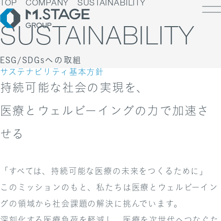
TOP
COMPANY
SUSTAINABILITY
SUSTAINABILITY
ESG/SDGsへの取組
LOSOPHY
サステナビリティ基本方針
INESS
持続可能な社会の実現を、
PANY
ESS TOP
医療とウェルビーイングの力で加速さ
NK
PANY TOP / グループ代表挨拶・会社概
ェルビーイング
RUIT
療人材
せる
S
IT TOP
ループ企業一覧・事業拠点
業承継M&A
TACT
用メッセージ
字で見るエムステージグループ
内制度
「すべては、持続可能な医療の未来をつくるために」
ステナビリティ
集職種一覧
このミッションのもと、私たちは医療とウェルビーイン
バシーポリシー
キュリティに関する方針
く環境
グの領域から社会課題の解決に挑んでいます。
ポリシー
ランスの皆様へ
深刻化する医療負荷を軽減し、医療を次世代へつなぐた