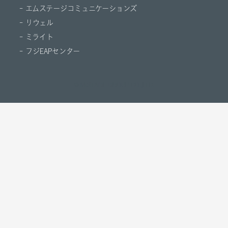
- エムステージコミュニケーションズ
会社の成長に貢献すると同時に中
- リウェル
長期的な資産形成を支援する、自
- ミライト
社株を購入し投資を行う制度で
- フジEAPセンター
す。入社3年以上かつ、マネージャ
ー以上の社員が任意で加入できま
© M.STAGE GROUP CO.,LTD.
す。社員の経営参加意識を促進
し、企業の安定的な成長をともに
めざします。
カフェスペース
リフレッシュとコミュニケーショ
ン活性化を目的とした快適な休憩
スペースを提供しています。各オ
フィスに本格的なコーヒーメーカ
ーを設置したカフェスペースを完
備しており、質の高いコーヒーを