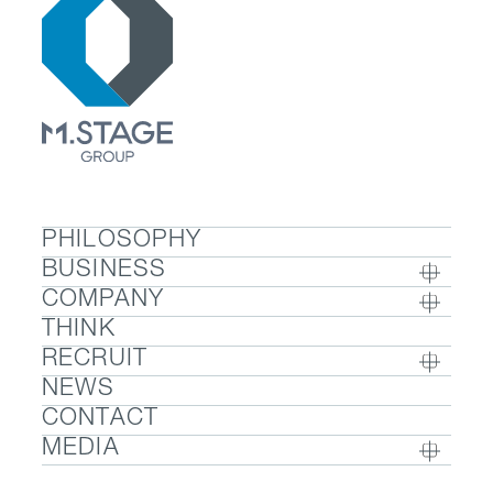
健康増進と、スポーツを通じた部
株式会社エムステージグループ・株式会社エムステー
署を超えたコミュニケーションの
ジ・株式会社エムステージマネジメントソリューション
活性化を目的とした制度です。社
ズ・株式会社リウェル・株式会社エムステージコミュニ
員4名以上で行うスポーツ活動に
ケーションズ、その他該当の事業所は
こちら
対し、活動費用の一部を補助しま
日本工業規格「JIS Q 27001:2023 情報技術－セキュリテ
す。
ィ技術－情報セキュリティマネジメントシステム－要求
近距離居住制度
PHILOSOPHY
事項」に適合しており、一般社団法人情報マネジメント
通勤ストレス軽減と徒歩通勤によ
BUSINESS
システム認定センターが運営する情報セキュリティマネ
る健康増進を目的とした住宅補助
COMPANY
BUSINESS TOP
ジメントシステム適合性評価制度の認証（ISMS認証）を
制度です。会社から3km圏内に居
THINK
COMPANY TOP / グループ代表挨拶・会社概
- ウェルビーイング
取得しています。
住する社員に対し、月額2万円〜3
RECRUIT
要
- 医療人材
NEWS
万円（地域により金額設定）の家
RECRUIT TOP
- グループ企業一覧・事業拠点
- 医業承継M&A
CONTACT
賃補助を支給します。
- 採用メッセージ
- 数字で見るエムステージグループ
MEDIA
引越し準備金支給
- 社内制度
- サステナビリティ
- Sanpo Navi
近距離居住制度（近距離手当）の