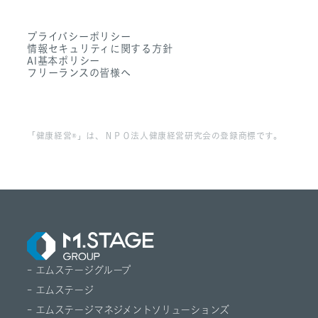
- 募集職種一覧
- Dr. 転職なび
利用を促進するため、引越しにか
- 働く環境
プライバシーポリシー
かる初期費用を支給する制度で
- Dr. アルなび
情報セキュリティに関する方針
- FAQ
す。会社から3km圏内で新たに居
AI基本ポリシー
フリーランスの皆様へ
住を開始する社員に対し、引越し
準備金として一律10万円を支給し
ます。
「健康経営®」は、ＮＰＯ法人健康経営研究会の登録商標です。
確定拠出年金
長期的な資産形成と将来の経済的
安定を実現できるよう支援するこ
とを目的とした企業年金制度で
す。公的年金に上乗せする形で導
入されており、加入の有無、積立
- エムステージグループ
金額、運用商品は自由に選択し、
- エムステージ
運用することが可能です。
- エムステージマネジメントソリューションズ
社員持株制度