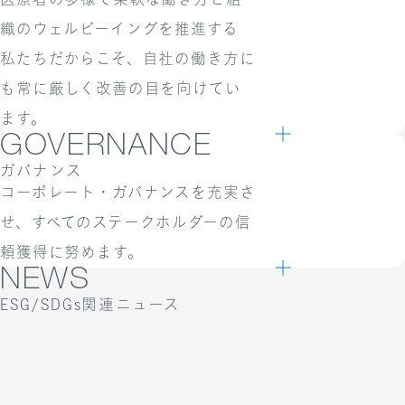
織のウェルビーイングを推進する
私たちだからこそ、自社の働き方に
も常に厳しく改善の目を向けてい
ます。
環境方針
GOVERNANCE
ガバナンス
「すべては、持続可能な医療の未来をつくるために」を
コーポレート・ガバナンスを充実さ
ビジョンに掲げる当社グループでは、企業の選択や決断
せ、
すべてのステークホルダーの信
において、「持続可能であること」を大切にしてきまし
頼獲得に努めます。
た。環境保全活動は、社会の一員である私たちが果たす
NEWS
べき責務であり、持続可能な社会・地球の実現のために
ESG/SDGs関連ニュース
企業として取り組む重要課題の一つです。事業活動に伴
魅力ある職場の実現
う環境負荷を抑え、社会・地球の持続的な発展と事業成
PRESS RELEASE
2026.08.03
長の双方への貢献に努めます。
従業員が心身ともに健やかな状態で最大限のパフォーマ
コーポレート・ガバナンス
休復職対応をサポートする法人向け新サービ
ンスを発揮することが、企業の持続的な成長に不可欠で