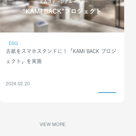
に関する悩みは、社外の専門家に
け、情報保護の管理・運用を継続的に徹底してまいりま
よるカウンセリングをご家族も含
す。
めて無料で利用できます。健康診
また、当社グループでは、『情報セキュリティ管理規
断の結果や日々の健康管理に関す
程』『個人情報保護規程』『個人情報安全管理規程』に
る悩みは、エムステージに所属す
基づき、当社グループの情報セキュリティマネジメント
ESG
る保健師に直接相談することがで
システムおよび個人情報管理を明確にするとともに、関
古紙をスマホスタンドに！「KAMI BACK プロジ
きます。
連文書および規程類の整備や、従業員等への周知・徹
ェクト」を実施
インフルエンザ予防接種
底、意識向上の教育を図るなど、情報セキュリティ管理
健康管理を支援するため、インフ
体制を強化しています。
ルエンザ予防接種の費用を会社が
万一、事故が発生した場合には、速やかに、かつ、的確
2024.02.20
年1回負担します（上限4,000
に対応をし、再発防止策を含め適切に対応してまいりま
円）。対象は社員だけでなく、同
す。
居されている配偶者およびお子様
個人情報保護方針、及び、エムステージグループに
の接種費用も含まれており、家族
おける個人情報の取り扱いについて
VIEW MORE
の健康維持をサポートします。
https://mstage-group.jp/policy/
麻しん・風しん予防接種手当