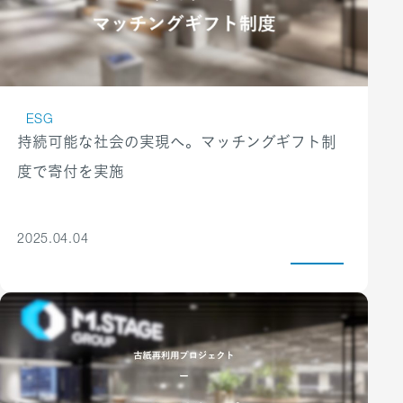
森林保全に配慮したFSC認証を取得しているエコペーパ
に基づく）の5つの健康指標を年
分に発揮し、安心して働ける職場環境づくりに務めてい
ーファイルを採用しています。 素材選びの段階から環境
間で達成した場合、年間3万円を
ます。
負荷の低減を意識し、企業の成長に欠かせない事務用品
支給します。
カスタマーハラスメント基本方針
一つひとつにおいても、持続可能な社会の実現に向けた
健康増進ボーナス
エムステージグループは、カスタマーハラスメント行為
選択を行っています。
健康リスクの早期把握と予防意識
から従業員を守り、安心して働くことのできる職場環境
ESG
リサイクル
の向上を目的とした制度です。非
持続可能な社会の実現へ。マッチングギフト制
を整えることが、「持続可能な医療の未来」の実現に向
ゴミ分別の徹底
喫煙者を対象に、各種がん健診の
度で寄付を実施
けた質の高いサービスの提供につながるという考えの
個人用ゴミ箱を設置せず、ゴミ分別を明確にしたゴミ収
オプション、睡眠時無呼吸症候群
基、「カスタマーハラスメントに対する基本方針」を策
集スペースを設けることで、分別とリサイクルを促進し
検査、骨密度検査などの費用を、
定しています。
ています。
2025.04.04
1年間に2万円を上限として会社が
カスタマーハラスメント基本方針
負担します。
情報セキュリティとプライバシー
メンタルヘルス・健康相談支援
顧客情報および当社と関わる全ての方の情報の取り扱い
社員とそのご家族の心身の健康を
は、当社グループの事業における重要課題と認識してい
包括的にサポートする体制を整備
ます。情報セキュリティマネジメントシステムの実行・
しています。仕事やプライベート
維持・改善を担う「情報セキュリティ統括組織」を設