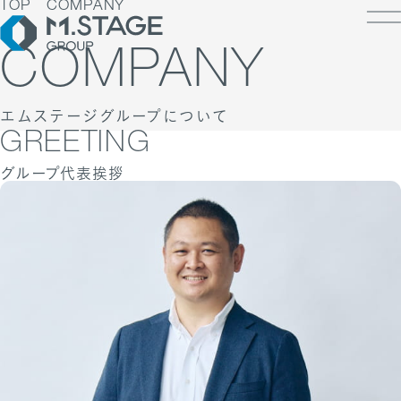
TOP
COMPANY
COMPANY
エムステージグループについて
LOSOPHY
GREETING
INESS
グループ代表挨拶
PANY
ESS TOP
NK
PANY TOP / グループ代表挨拶・会社概
ェルビーイング
RUIT
療人材
S
IT TOP
ループ企業一覧・事業拠点
業承継M&A
TACT
用メッセージ
字で見るエムステージグループ
内制度
ステナビリティ
集職種一覧
バシーポリシー
キュリティに関する方針
く環境
ポリシー
ランスの皆様へ