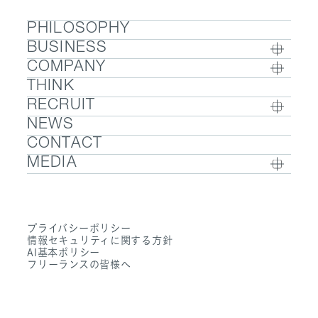
PHILOSOPHY
BUSINESS
COMPANY
BUSINESS TOP
THINK
COMPANY TOP / グループ代表挨拶・会社概
- ウェルビーイング
RECRUIT
要
- 医療人材
NEWS
RECRUIT TOP
- グループ企業一覧・事業拠点
- 医業承継M&A
CONTACT
- 採用メッセージ
- 数字で見るエムステージグループ
MEDIA
- 社内制度
- サステナビリティ
- Sanpo Navi
- 募集職種一覧
- Dr. 転職なび
- 働く環境
プライバシーポリシー
- Dr. アルなび
情報セキュリティに関する方針
- FAQ
AI基本ポリシー
フリーランスの皆様へ