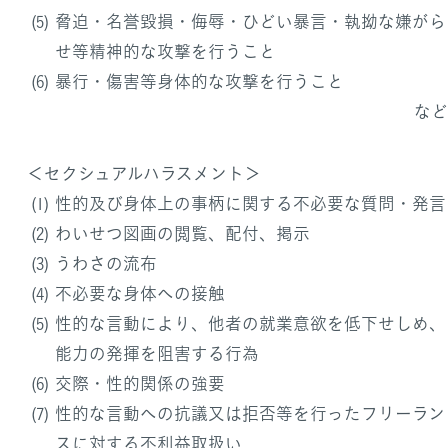
脅迫・名誉毀損・侮辱・ひどい暴言・執拗な嫌がら
せ等精神的な攻撃を行うこと
暴行・傷害等身体的な攻撃を行うこと
など
＜セクシュアルハラスメント＞
性的及び身体上の事柄に関する不必要な質問・発言
わいせつ図画の閲覧、配付、掲示
うわさの流布
不必要な身体への接触
性的な言動により、他者の就業意欲を低下せしめ、
能力の発揮を阻害する行為
交際・性的関係の強要
性的な言動への抗議又は拒否等を行ったフリーラン
スに対する不利益取扱い