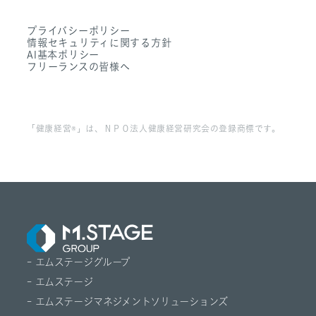
- 募集職種一覧
- Dr. 転職なび
- 働く環境
プライバシーポリシー
- Dr. アルなび
情報セキュリティに関する方針
- FAQ
AI基本ポリシー
フリーランスの皆様へ
「健康経営®」は、ＮＰＯ法人健康経営研究会の登録商標です。
- エムステージグループ
- エムステージ
- エムステージマネジメントソリューションズ