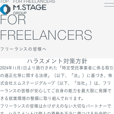
TOP
FOR FREELANCERS
FOR
FREELANCERS
LOSOPHY
INESS
フリーランスの皆様へ
PANY
ESS TOP
NK
PANY TOP / グループ代表挨拶・会社概
ェルビーイング
ハラスメント対策方針
RUIT
療人材
2024年11月1日より施行された「特定受託事業者に係る取引
S
IT TOP
ループ企業一覧・事業拠点
の適正化等に関する法律」（以下、「法」）に基づき、株
業承継M&A
TACT
用メッセージ
字で見るエムステージグループ
式会社エムステージグループ（以下、「当社」）は、フリ
内制度
ーランスの皆様が安心してご自身の能力を最大限に発揮で
ステナビリティ
集職種一覧
バシーポリシー
きる就業環境の整備に取り組んでおります。
キュリティに関する方針
く環境
フリーランスの皆様はかけがえのない大切なパートナーで
ポリシー
ランスの皆様へ
す。ハラスメントは個人の尊厳を不当に傷つける社会的に