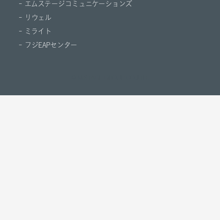
- エムステージコミュニケーションズ
- リウェル
- ミライト
- フジEAPセンター
© M.STAGE GROUP CO.,LTD.