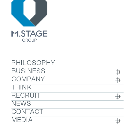
PHILOSOPHY
BUSINESS
COMPANY
BUSINESS TOP
THINK
COMPANY TOP / グループ代表挨拶・会社概
- ウェルビーイング
RECRUIT
要
- 医療人材
NEWS
RECRUIT TOP
- グループ企業一覧・事業拠点
- 医業承継M&A
CONTACT
- 採用メッセージ
- 数字で見るエムステージグループ
MEDIA
- 社内制度
- サステナビリティ
- Sanpo Navi