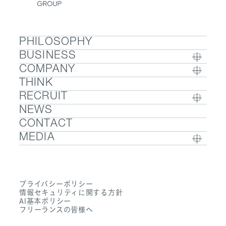
PHILOSOPHY
BUSINESS
COMPANY
BUSINESS TOP
THINK
COMPANY TOP / グループ代表挨拶・会社概
- ウェルビーイング
RECRUIT
要
- 医療人材
NEWS
RECRUIT TOP
- グループ企業一覧・事業拠点
- 医業承継M&A
CONTACT
- 採用メッセージ
- 数字で見るエムステージグループ
MEDIA
- 社内制度
- サステナビリティ
- Sanpo Navi
- 募集職種一覧
- Dr. 転職なび
- 働く環境
プライバシーポリシー
- Dr. アルなび
情報セキュリティに関する方針
- FAQ
AI基本ポリシー
フリーランスの皆様へ