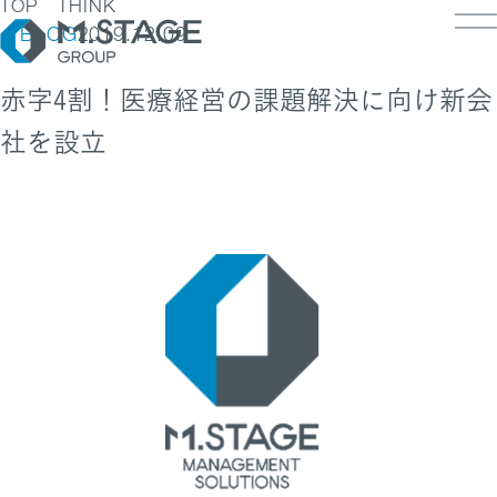
TOP
THINK
BLOG
2019.12.09
赤字4割！医療経営の課題解決に向け新会
社を設立
LOSOPHY
INESS
PANY
ESS TOP
NK
PANY TOP / グループ代表挨拶・会社概
ェルビーイング
RUIT
療人材
S
IT TOP
ループ企業一覧・事業拠点
業承継M&A
TACT
用メッセージ
字で見るエムステージグループ
内制度
ステナビリティ
集職種一覧
バシーポリシー
キュリティに関する方針
く環境
ポリシー
ランスの皆様へ