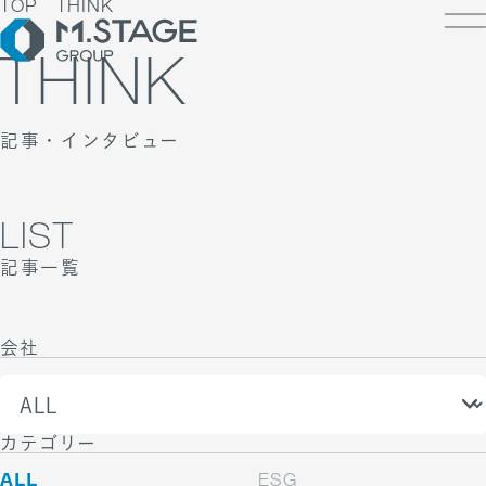
TOP
THINK
THINK
記事・インタビュー
LOSOPHY
INESS
PANY
ESS TOP
LIST
NK
PANY TOP / グループ代表挨拶・会社概
ェルビーイング
記事一覧
RUIT
療人材
S
IT TOP
ループ企業一覧・事業拠点
業承継M&A
TACT
用メッセージ
会社
字で見るエムステージグループ
内制度
ステナビリティ
集職種一覧
バシーポリシー
キュリティに関する方針
カテゴリー
く環境
ポリシー
ランスの皆様へ
ALL
ESG