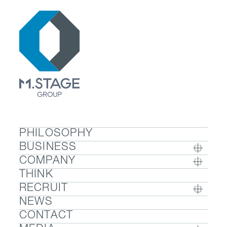
PHILOSOPHY
BUSINESS
COMPANY
BUSINESS TOP
THINK
COMPANY TOP / グループ代表挨拶・会社概
- ウェルビーイング
RECRUIT
要
- 医療人材
NEWS
RECRUIT TOP
- グループ企業一覧・事業拠点
- 医業承継M&A
CONTACT
- 採用メッセージ
- 数字で見るエムステージグループ