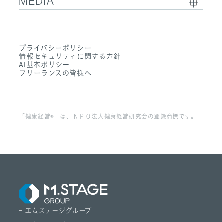
MEDIA
- 社内制度
- サステナビリティ
- Sanpo Navi
- 募集職種一覧
- Dr. 転職なび
- 働く環境
プライバシーポリシー
- Dr. アルなび
情報セキュリティに関する方針
- FAQ
AI基本ポリシー
フリーランスの皆様へ
「健康経営®」は、ＮＰＯ法人健康経営研究会の登録商標です。
- エムステージグループ