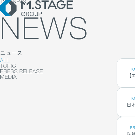
TOP
NEWS
NEWS
RECRUIT TOP
ニュース
COMPANY TOP 
採用メッセージ
BUSINESS TOP
ALL
BUSINESS
COMPANY
RECRUIT
ウェルビーイング
グループ企業一覧・
社内制度
TOPIC
TO
PRESS RELEASE
医療人材
数字で見るエムステ
募集職種一覧
【
MEDIA
医業承継M&A
サステナビリティ
働く環境
FAQ
TO
日本
PR
医