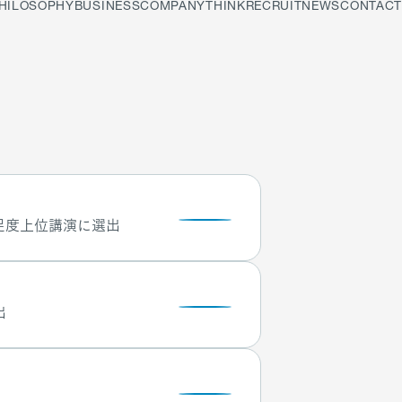
HILOSOPHY
BUSINESS
COMPANY
THINK
RECRUIT
NEWS
CONTACT
満足度上位講演に選出
出