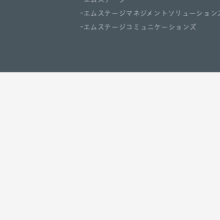
エムステージマネジメントソリューション
エムステージコミュニケーションズ
© M.STAGE GROUP CO.,LTD.