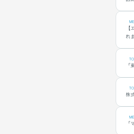
ME
【
れ
TO
「
TO
株
ME
「