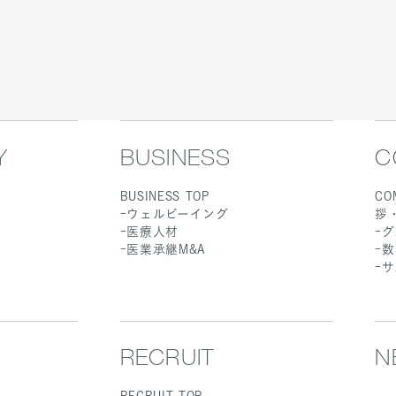
Y
BUSINESS
C
BUSINESS TOP
CO
ウェルビーイング
拶
医療人材
グ
医業承継M&A
数
サ
RECRUIT
N
RECRUIT TOP