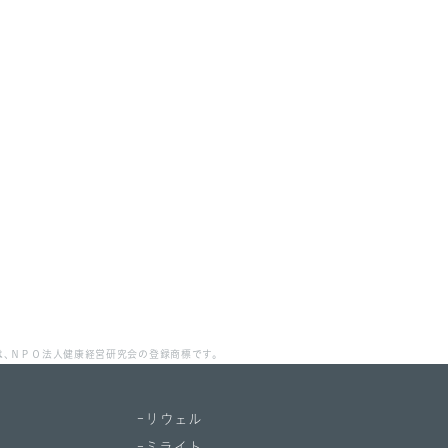
」は、ＮＰＯ法人健康経営研究会の登録商標です。
リウェル
ミライト