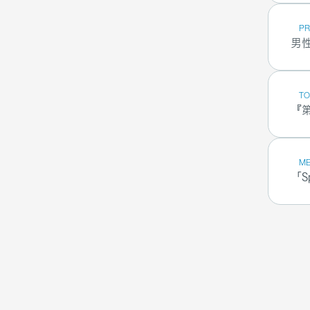
PR
男
TO
『
ME
「S