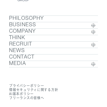
PHILOSOPHY
BUSINESS
COMPANY
BUSINESS TOP
THINK
COMPANY TOP / グループ代表挨拶・会社概
- ウェルビーイング
RECRUIT
要
- 医療人材
NEWS
RECRUIT TOP
- グループ企業一覧・事業拠点
- 医業承継M&A
CONTACT
- 採用メッセージ
- 数字で見るエムステージグループ
MEDIA
- 社内制度
- サステナビリティ
- Sanpo Navi
- 募集職種一覧
- Dr. 転職なび
- 働く環境
プライバシーポリシー
- Dr. アルなび
情報セキュリティに関する方針
- FAQ
AI基本ポリシー
フリーランスの皆様へ