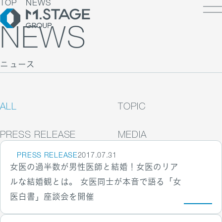
TOP
NEWS
NEWS
ニュース
LOSOPHY
INESS
PANY
ESS TOP
ALL
TOPIC
NK
PANY TOP / グループ代表挨拶・会社概
ェルビーイング
RUIT
療人材
PRESS RELEASE
MEDIA
S
IT TOP
ループ企業一覧・事業拠点
業承継M&A
TACT
用メッセージ
PRESS RELEASE
2017.07.31
字で見るエムステージグループ
女医の過半数が男性医師と結婚！女医のリア
内制度
ステナビリティ
ルな結婚観とは。 女医同士が本音で語る「女
集職種一覧
バシーポリシー
医白書」座談会を開催
キュリティに関する方針
く環境
ポリシー
ランスの皆様へ