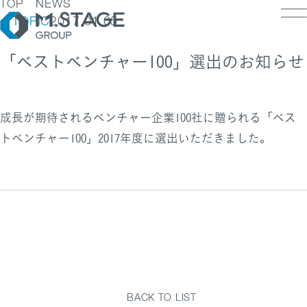
TOP
NEWS
TOPIC
2017.01.05
「ベストベンチャー100」選出のお知らせ
LOSOPHY
INESS
成長が期待されるベンチャー企業100社に贈られる「ベス
PANY
ESS TOP
トベンチャー100」2017年度に選出いただきました。
NK
PANY TOP / グループ代表挨拶・会社概
ェルビーイング
RUIT
療人材
S
IT TOP
ループ企業一覧・事業拠点
業承継M&A
TACT
用メッセージ
字で見るエムステージグループ
内制度
ステナビリティ
集職種一覧
バシーポリシー
キュリティに関する方針
く環境
ポリシー
ランスの皆様へ
BACK TO LIST