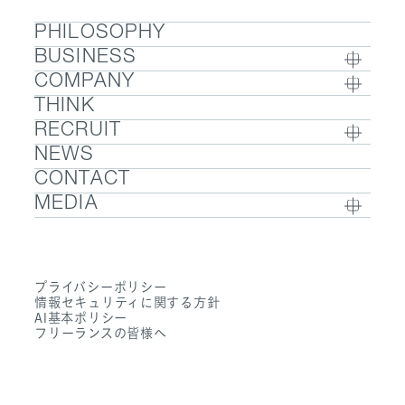
PHILOSOPHY
BUSINESS
COMPANY
BUSINESS TOP
THINK
COMPANY TOP / グループ代表挨拶・会社概
- ウェルビーイング
RECRUIT
要
- 医療人材
NEWS
RECRUIT TOP
- グループ企業一覧・事業拠点
- 医業承継M&A
CONTACT
- 採用メッセージ
- 数字で見るエムステージグループ
MEDIA
- 社内制度
- サステナビリティ
- Sanpo Navi
- 募集職種一覧
- Dr. 転職なび
- 働く環境
プライバシーポリシー
- Dr. アルなび
情報セキュリティに関する方針
- FAQ
AI基本ポリシー
フリーランスの皆様へ