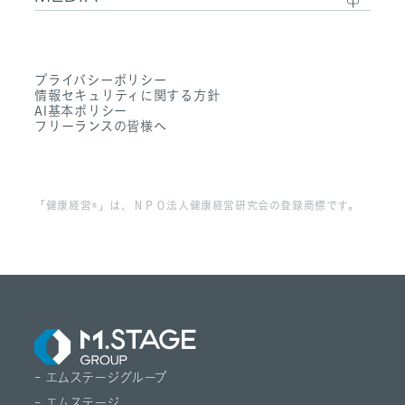
- 社内制度
- サステナビリティ
- Sanpo Navi
- 募集職種一覧
- Dr. 転職なび
- 働く環境
プライバシーポリシー
- Dr. アルなび
情報セキュリティに関する方針
- FAQ
AI基本ポリシー
フリーランスの皆様へ
「健康経営®」は、ＮＰＯ法人健康経営研究会の登録商標です。
- エムステージグループ
- エムステージ