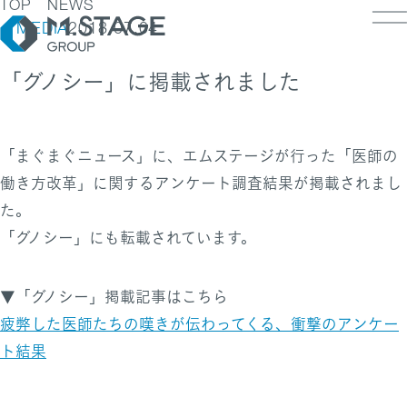
TOP
NEWS
MEDIA
2018.07.04
「グノシー」に掲載されました
LOSOPHY
INESS
「まぐまぐニュース」に、エムステージが行った「医師の
PANY
ESS TOP
働き方改革」に関するアンケート調査結果が掲載されまし
NK
PANY TOP / グループ代表挨拶・会社概
た。
ェルビーイング
RUIT
「グノシー」にも転載されています。
療人材
S
IT TOP
ループ企業一覧・事業拠点
業承継M&A
TACT
用メッセージ
字で見るエムステージグループ
▼「グノシー」掲載記事はこちら
内制度
疲弊した医師たちの嘆きが伝わってくる、衝撃のアンケー
ステナビリティ
集職種一覧
バシーポリシー
ト結果
キュリティに関する方針
く環境
ポリシー
ランスの皆様へ