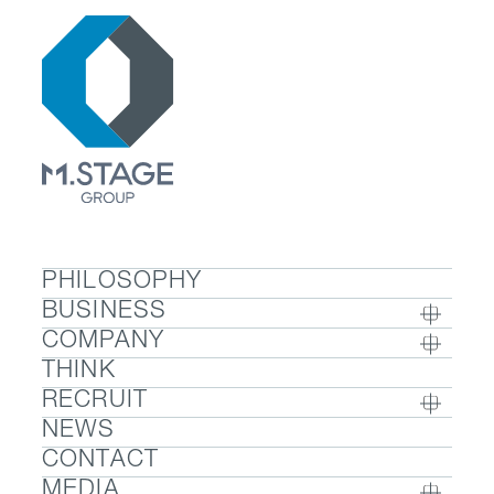
PHILOSOPHY
BUSINESS
COMPANY
BUSINESS TOP
THINK
COMPANY TOP / グループ代表挨拶・会社概
- ウェルビーイング
RECRUIT
要
- 医療人材
NEWS
RECRUIT TOP
- グループ企業一覧・事業拠点
- 医業承継M&A
CONTACT
- 採用メッセージ
- 数字で見るエムステージグループ
MEDIA