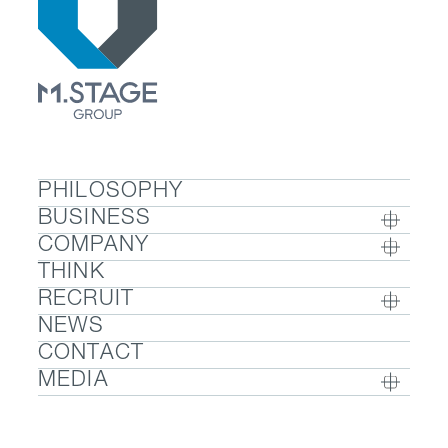
PHILOSOPHY
BUSINESS
COMPANY
BUSINESS TOP
THINK
COMPANY TOP / グループ代表挨拶・会社概
- ウェルビーイング
RECRUIT
要
- 医療人材
NEWS
RECRUIT TOP
- グループ企業一覧・事業拠点
- 医業承継M&A
CONTACT
- 採用メッセージ
- 数字で見るエムステージグループ
MEDIA
- 社内制度
- サステナビリティ
- Sanpo Navi
- 募集職種一覧
- Dr. 転職なび