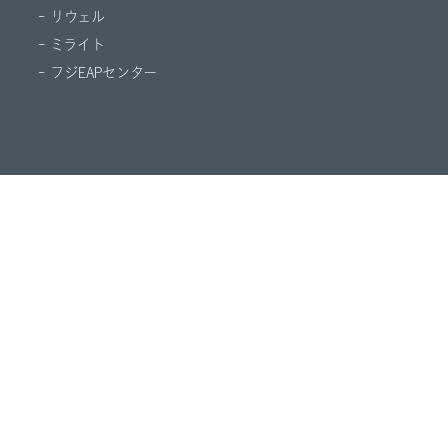
- リウェル
- ミライト
- フジEAPセンター
© M.STAGE GROUP CO.,LTD.