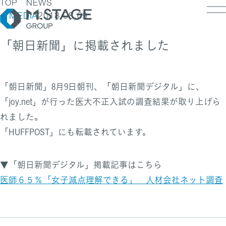
TOP
NEWS
MEDIA
2018.08.09
「朝日新聞」に掲載されました
LOSOPHY
INESS
「朝日新聞」8月9日朝刊、「朝日新聞デジタル」に、
PANY
ESS TOP
「joy.net」が行った医大不正入試の調査結果が取り上げら
NK
PANY TOP / グループ代表挨拶・会社概
れました。
ェルビーイング
RUIT
「HUFFPOST」にも転載されています。
療人材
S
IT TOP
ループ企業一覧・事業拠点
業承継M&A
TACT
用メッセージ
字で見るエムステージグループ
▼「朝日新聞デジタル」掲載記事はこちら
内制度
医師６５％「女子減点理解できる」 人材会社ネット調査
ステナビリティ
集職種一覧
バシーポリシー
キュリティに関する方針
く環境
ポリシー
ランスの皆様へ