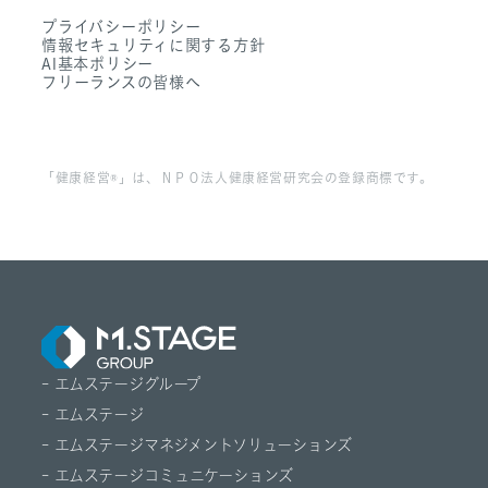
- 働く環境
プライバシーポリシー
- Dr. アルなび
情報セキュリティに関する方針
- FAQ
AI基本ポリシー
フリーランスの皆様へ
「健康経営®」は、ＮＰＯ法人健康経営研究会の登録商標です。
- エムステージグループ
- エムステージ
- エムステージマネジメントソリューションズ
- エムステージコミュニケーションズ