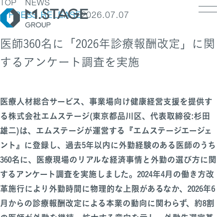
TOP
NEWS
PRESS RELEASE
2026.07.07
医師360名に「2026年診療報酬改定」に関
するアンケート調査を実施
LOSOPHY
INESS
PANY
ESS TOP
医療人材総合サービス、事業場向け健康経営支援を提供す
NK
PANY TOP / グループ代表挨拶・会社概
ェルビーイング
る株式会社エムステージ(東京都品川区、代表取締役:杉田
RUIT
療人材
雄二)は、エムステージが運営する『エムステージエージェ
S
IT TOP
ループ企業一覧・事業拠点
業承継M&A
ント』に登録し、過去5年以内に外勤経験のある医師のうち
TACT
用メッセージ
字で見るエムステージグループ
360名に、医療現場のリアルな経済事情と外勤の選び方に関
内制度
ステナビリティ
するアンケート調査を実施しました。2024年4月の働き方改
集職種一覧
バシーポリシー
革施行により外勤時間に物理的な上限があるなか、2026年6
キュリティに関する方針
く環境
ポリシー
月からの診療報酬改定による本業の動向に関わらず、約8割
ランスの皆様へ