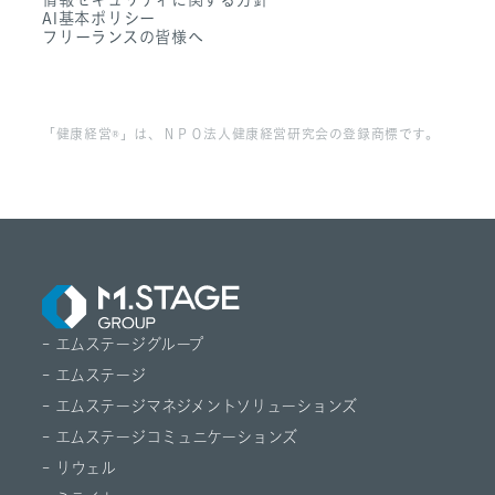
- FAQ
AI基本ポリシー
フリーランスの皆様へ
「健康経営®」は、ＮＰＯ法人健康経営研究会の登録商標です。
- エムステージグループ
- エムステージ
- エムステージマネジメントソリューションズ
- エムステージコミュニケーションズ
- リウェル