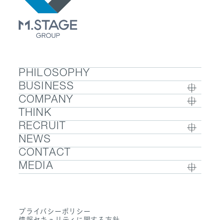
PHILOSOPHY
BUSINESS
COMPANY
BUSINESS TOP
THINK
COMPANY TOP / グループ代表挨拶・会社概
- ウェルビーイング
RECRUIT
要
- 医療人材
NEWS
RECRUIT TOP
- グループ企業一覧・事業拠点
- 医業承継M&A
CONTACT
- 採用メッセージ
- 数字で見るエムステージグループ
MEDIA
- 社内制度
- サステナビリティ
- Sanpo Navi
- 募集職種一覧
- Dr. 転職なび
- 働く環境
プライバシーポリシー
- Dr. アルなび
情報セキュリティに関する方針