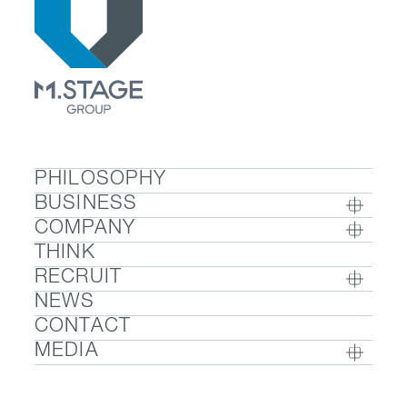
PHILOSOPHY
BUSINESS
COMPANY
BUSINESS TOP
THINK
COMPANY TOP / グループ代表挨拶・会社概
- ウェルビーイング
RECRUIT
要
- 医療人材
NEWS
RECRUIT TOP
- グループ企業一覧・事業拠点
- 医業承継M&A
CONTACT
- 採用メッセージ
- 数字で見るエムステージグループ
MEDIA
- 社内制度
- サステナビリティ
- Sanpo Navi
- 募集職種一覧