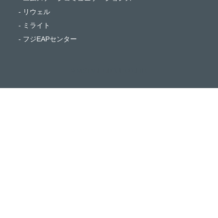
- リウェル
- ミライト
- フジEAPセンター
© M.STAGE GROUP CO.,LTD.