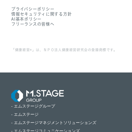
- Dr. 転職なび
- 働く環境
プライバシーポリシー
- Dr. アルなび
情報セキュリティに関する方針
- FAQ
AI基本ポリシー
フリーランスの皆様へ
「健康経営®」は、ＮＰＯ法人健康経営研究会の登録商標です。
- エムステージグループ
- エムステージ
- エムステージマネジメントソリューションズ
- エムステージコミュニケーションズ