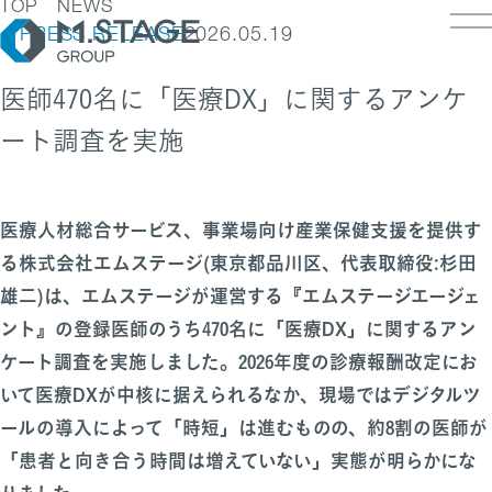
TOP
NEWS
PRESS RELEASE
2026.05.19
医師470名に「医療DX」に関するアンケ
ート調査を実施
LOSOPHY
INESS
PANY
ESS TOP
医療人材総合サービス、事業場向け産業保健支援を提供す
NK
PANY TOP / グループ代表挨拶・会社概
ェルビーイング
る株式会社エムステージ(東京都品川区、代表取締役:杉田
RUIT
療人材
雄二)は、エムステージが運営する『エムステージエージェ
S
IT TOP
ループ企業一覧・事業拠点
業承継M&A
ント』の登録医師のうち470名に「医療DX」に関するアン
TACT
用メッセージ
字で見るエムステージグループ
ケート調査を実施しました。2026年度の診療報酬改定にお
内制度
ステナビリティ
いて医療DXが中核に据えられるなか、現場ではデジタルツ
集職種一覧
バシーポリシー
ールの導入によって「時短」は進むものの、約8割の医師が
キュリティに関する方針
く環境
ポリシー
「患者と向き合う時間は増えていない」実態が明らかにな
ランスの皆様へ