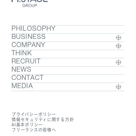
PHILOSOPHY
BUSINESS
COMPANY
BUSINESS TOP
THINK
COMPANY TOP / グループ代表挨拶・会社概
- ウェルビーイング
RECRUIT
要
- 医療人材
NEWS
RECRUIT TOP
- グループ企業一覧・事業拠点
- 医業承継M&A
CONTACT
- 採用メッセージ
- 数字で見るエムステージグループ
MEDIA
- 社内制度
- サステナビリティ
- Sanpo Navi
- 募集職種一覧
- Dr. 転職なび
- 働く環境
プライバシーポリシー
- Dr. アルなび
情報セキュリティに関する方針
- FAQ
AI基本ポリシー
フリーランスの皆様へ