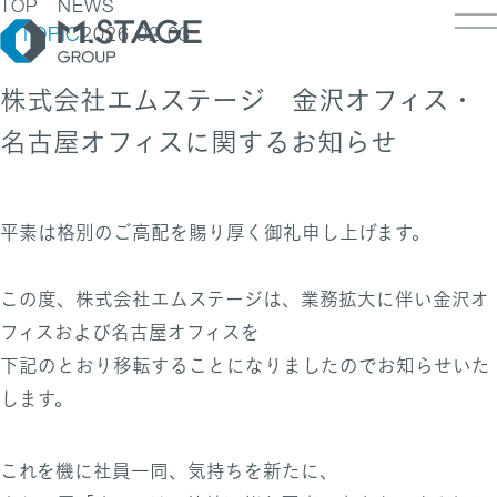
TOP
NEWS
TOPIC
2026.02.03
株式会社エムステージ 金沢オフィス・
名古屋オフィスに関するお知らせ
LOSOPHY
INESS
PANY
ESS TOP
平素は格別のご高配を賜り厚く御礼申し上げます。
NK
PANY TOP / グループ代表挨拶・会社概
ェルビーイング
RUIT
療人材
この度、株式会社エムステージは、業務拡大に伴い金沢オ
S
IT TOP
ループ企業一覧・事業拠点
業承継M&A
フィスおよび名古屋オフィスを
TACT
用メッセージ
字で見るエムステージグループ
下記のとおり移転することになりましたのでお知らせいた
内制度
ステナビリティ
します。
集職種一覧
バシーポリシー
キュリティに関する方針
く環境
ポリシー
これを機に社員一同、気持ちを新たに、
ランスの皆様へ