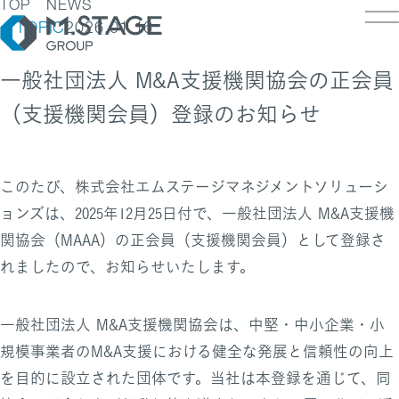
TOP
NEWS
TOPIC
2026.01.16
一般社団法人 M&A支援機関協会の正会員
（支援機関会員）登録のお知らせ
LOSOPHY
INESS
PANY
ESS TOP
このたび、株式会社エムステージマネジメントソリューシ
NK
PANY TOP / グループ代表挨拶・会社概
ェルビーイング
ョンズは、2025年12月25日付で、一般社団法人 M&A支援機
RUIT
療人材
関協会（MAAA）の正会員（支援機関会員）として登録さ
S
IT TOP
ループ企業一覧・事業拠点
業承継M&A
れましたので、お知らせいたします。
TACT
用メッセージ
字で見るエムステージグループ
内制度
ステナビリティ
一般社団法人 M&A支援機関協会は、中堅・中小企業・小
集職種一覧
バシーポリシー
規模事業者のM&A支援における健全な発展と信頼性の向上
キュリティに関する方針
く環境
ポリシー
を目的に設立された団体です。当社は本登録を通じて、同
ランスの皆様へ