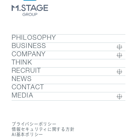
PHILOSOPHY
BUSINESS
COMPANY
BUSINESS TOP
THINK
COMPANY TOP / グループ代表挨拶・会社概
- ウェルビーイング
RECRUIT
要
- 医療人材
NEWS
RECRUIT TOP
- グループ企業一覧・事業拠点
- 医業承継M&A
CONTACT
- 採用メッセージ
- 数字で見るエムステージグループ
MEDIA
- 社内制度
- サステナビリティ
- Sanpo Navi
- 募集職種一覧
- Dr. 転職なび
- 働く環境
プライバシーポリシー
- Dr. アルなび
情報セキュリティに関する方針
- FAQ
AI基本ポリシー