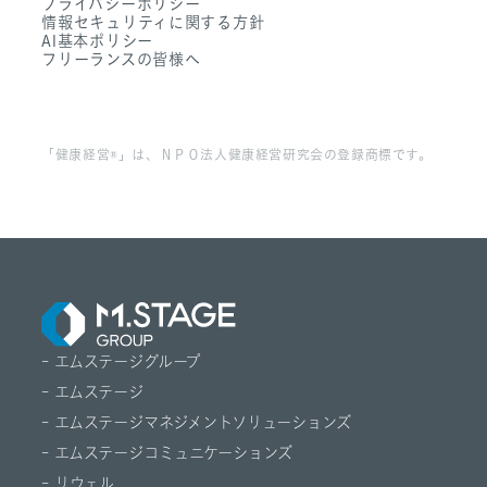
プライバシーポリシー
- Dr. アルなび
情報セキュリティに関する方針
- FAQ
AI基本ポリシー
フリーランスの皆様へ
「健康経営®」は、ＮＰＯ法人健康経営研究会の登録商標です。
- エムステージグループ
- エムステージ
- エムステージマネジメントソリューションズ
- エムステージコミュニケーションズ
- リウェル