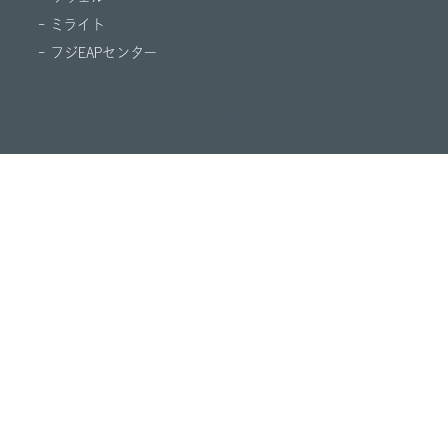
- ミライト
- フジEAPセンター
© M.STAGE GROUP CO.,LTD.