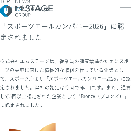
TOP
NEWS
TOPIC
2026.02.02
「スポーツエールカンパニー2026」に認
定されました
LOSOPHY
INESS
PANY
ESS TOP
株式会社エムステージは、従業員の健康増進のためにスポ
NK
PANY TOP / グループ代表挨拶・会社概
ェルビーイング
ーツの実施に向けた積極的な取組を行っている企業とし
RUIT
療人材
て、スポーツ庁より「スポーツエールカンパニー2026」に認
S
IT TOP
ループ企業一覧・事業拠点
業承継M&A
定されました。当社の認定は今回で6回目です。また、通算
TACT
用メッセージ
字で見るエムステージグループ
して5回以上認定された企業として「Bronze（ブロンズ）」
内制度
ステナビリティ
に認定されました。
集職種一覧
バシーポリシー
キュリティに関する方針
く環境
ポリシー
ランスの皆様へ