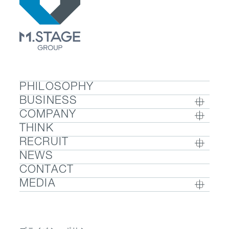
PHILOSOPHY
BUSINESS
COMPANY
BUSINESS TOP
THINK
COMPANY TOP / グループ代表挨拶・会社概
- ウェルビーイング
RECRUIT
要
- 医療人材
NEWS
RECRUIT TOP
- グループ企業一覧・事業拠点
- 医業承継M&A
CONTACT
- 採用メッセージ
- 数字で見るエムステージグループ
MEDIA
- 社内制度
- サステナビリティ
- Sanpo Navi
- 募集職種一覧
- Dr. 転職なび
- 働く環境